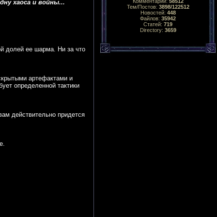
Комментарий:
58512
ну хаоса и войны...
Тем/Постов:
3898/122512
Новостей:
448
Файлов:
35942
Статей:
719
Directory:
3659
й долей ее шарма. Ни за что
 скрытыми артефактами и
бует определенной тактики
вам действительно придется
е.