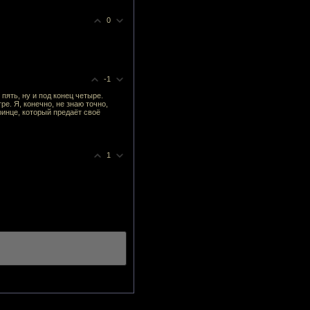
0
-1
пять, ну и под конец четыре.
е. Я, конечно, не знаю точно,
ринце, который предаёт своё
1