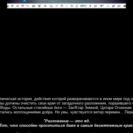
ическая история, действия которой разворачиваются в ином мире под н
 вы должны очистить свои края от загадочного разложения, поразившего
а Воды. Остальные стихийные боги — Зан'Ктар Земной, Цитара Огненная 
итались воплощениями добра. Но увы, чувствуется ветер перемен... Пер
"Разложение — это яд.
Тот, что способен просочиться даже в самые безмятежные края