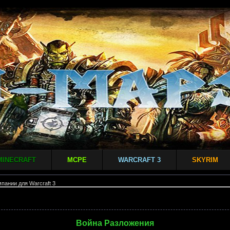
MINECRAFT
MCPE
WARCRAFT 3
SKYRIM
пании для Warcraft 3
Война Разложения