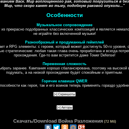
званием Васк. Мир воплощенного рая, готовый погрузиться в безд
Мир, что скоро канет во тьму, подобную раковой опухоли..."
Особенности
Музыкальное сопровождение
 из прекрасно подобранных классических композиций и является немало
не играйте без включенной музыки!
Разнообразный и продуманный геймплей
ет и RPG элементы: с героем, который может достигнуть 50-го уровня,
ью стратегические: любая такая глава очень проработана и всегда потре
прохождения. Где-то вам встретится даже Tower Defense!
Переменная сложность
ыбрать заранее. Кампания хорошо сбалансирована, поэтому на высокой 
подумать, а на низкой прохождение будет спокойным и приятным.
Горячие клавиши QWER
пособности как героя, так и его воинов теперь применять гораздо удобне
Скачать/Download Война Разложения
(72 Мб)