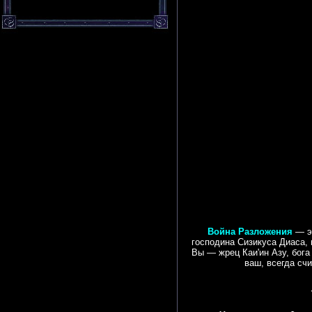
Война Разложения
— эп
господина Сизикуса Диаса,
Вы — жрец Каи'ин Азу, бог
ваш, всегда сч