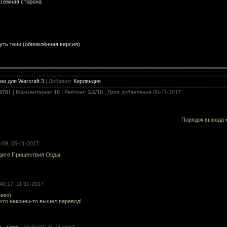
Тёмная сторона
уть тени (обновлённая версия)
и для Warcraft 3
|
Добавил
:
Кирляндия
она 2
9781
|
Комментарии
:
10
|
Рейтинг
:
3.6
/
10
| Дата добавления
06-11-2017
Порядок вывода 
gnarok
8:09, 06-11-2017
дите Пришествия Орды.
льфов Крови 3.0
:49:17, 11-11-2017
нию)
что наконец-то вышел перевод!
Смертельный цветок. V2.0. (озвученная)