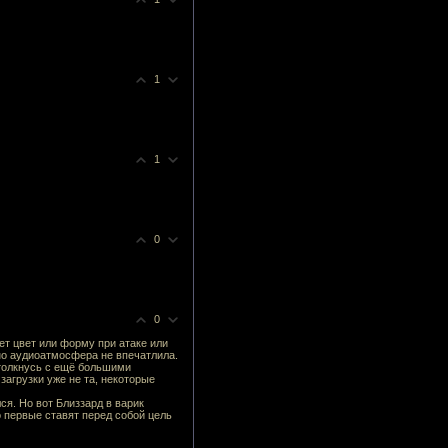
1
1
0
0
ет цвет или форму при атаке или
 но аудиоатмосфера не впечатлила.
столкнусь с ещё большими
загрузки уже не та, некоторые
ся. Но вот Близзард в варик
 первые ставят перед собой цель