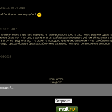
12:53:15, 30-04-2018
н! Вообще играть неудобно!
09, 18-11-2017
е, то изначально в третьем варкрафте планировалось шесть рас, потом решили сделать 
онов была почти готова, в архивах игры файлы расположены с учётом её наличия в игр
 в игру, но предполагаю, что сюжет о молодом, красивом, отважном и честолюбивом п
 отца, гораздо больше брал разработчиков за живое, чем простое вторжение демонов.
9-02-2018
ComForm">
Войдите:
Отправить