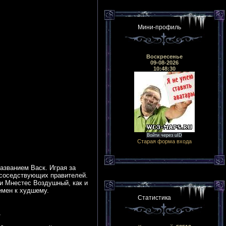
Мини-профиль
Воскресенье
09-08-2026
10:48:30
Войти через uID
Старая форма входа
азванием Васк. Играя за
 соседствующих правителей.
и Мнестес Воздушный, как и
емен к худшему.
Статистика
.