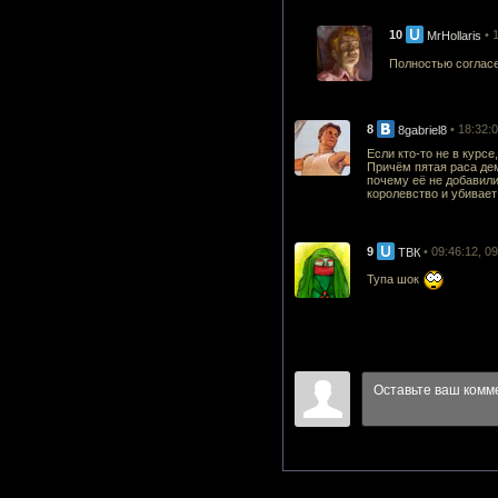
10
• 
MrHollaris
Полностью согласе
8
• 18:32:
8gabriel8
Если кто-то не в курс
Причём пятая раса дем
почему её не добавили
королевство и убивает
9
• 09:46:12, 0
ТВК
Тупа шок