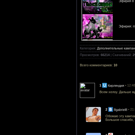
Эфирия 8 
Эфирия: п
Категория
:
Дополнительные кампани
Душа Дем
Просмотров
:
66214
|
Скачиваний
:
2
Всего комментариев
:
10
RadikalRa
1
• 12:4
Кирляндия
Всем хелоу. Дальше ж
Рассвет Э
2
• 21
8gabriel8
Обожаю эту кампа
Большое спасибо, 
Эфирия 7 