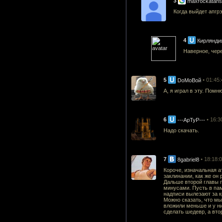
3
maxrockatan
Когда выйдет апгр
История 
4
Кирлянди
Наверное, чер
Эфирия: С
5
• 01:45
DoMoВой
А, я играл в эту. Помн
Симулято
6
• 16:3
---АрТуР---
Надо скачать.
7
• 18:18:
8gabriel8
Короче, изначальная а
заклинании, как же он
Дальше второй главы п
минусами. Пусть в пам
надписи вылезают за к
Можно сказать, что мы
вложили меньше и у ни
сделать шедевр, а вто