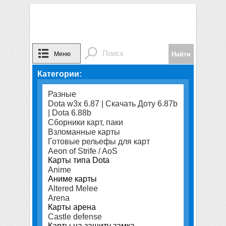
Меню
Категории:
Разные
Dota w3x 6.87 | Скачать Доту 6.87b
| Dota 6.88b
Сборники карт, паки
Взломанные карты
Готовые рельефы для карт
Aeon of Strife / AoS
Карты типа Dota
Anime
Аниме карты
Altered Melee
Arena
Карты арена
Castle defense
Карты на защиту замка