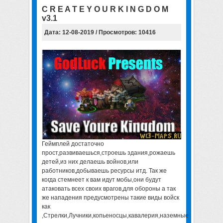
C R E A T E Y O U R K I N G D O M
v3.1
Дата: 12-08-2019 / Просмотров: 10416
Геймплей достаточно
прост,развиваешься,строешь здания,рожаешь
детей,из них делаешь войнов,или
работников,добываешь ресурсы итд. Так же
когда стемнеет к вам идут мобы,они будут
атаковать всех своих врагов,для обороны а так
же нападения предусмотрены такие виды войск
как
,Стрелки,Лучники,копьеносцы,кавалерия,наземные