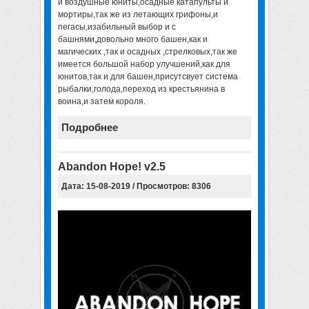
и воздушные юниты,осадные катапульты и
мортиры,так же из летающих грифоны,и
пегасы,изабильный выбор и с
башнями,довольно много башен,как и
магических ,так и осадных ,стрелковых,так же
имеется большой набор улучшений,как для
юнитов,так и для башен,присутсвует система
рыбалки,голода,переход из крестьянина в
воина,и затем короля.
Подробнее
Abandon Hope! v2.5
Дата: 15-08-2019 / Просмотров: 8306