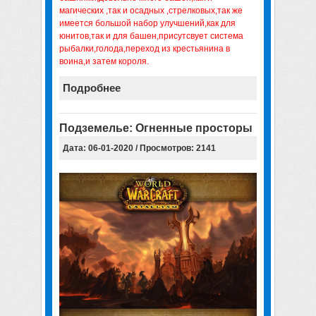
магических ,так и осадных ,стрелковых,так же
имеется большой набор улучшений,как для
юнитов,так и для башен,присутсвует система
рыбалки,голода,переход из крестьянина в
воина,и затем короля.
Подробнее
Подземелье: Огненные просторы
Дата: 06-01-2020 / Просмотров: 2141