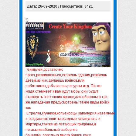
Дата: 26-09-2020 / Просмотров: 3421
[i]
Геймплей достаточно
прост,развиваешься,строешь здания,рожаешь
детей,из них делаешь войнов,или
работников,добываешь ресурсы итд. Так же
когда стемнеет к вам идут мобы,они будут
атаковать всех своих врагов,для обороны а так
же нападения предусмотрены такие виды войск
как
,Стрелки,Лучники,копьеносцы,кавалерия,наземные
и воздушные юниты,осадные катапульты и
мортиры,так же из летающих грифоны,и
пегасы,изабильный выбор и с
башнями,довольно много башен,как и