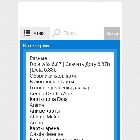
Меню
Категории:
Разные
Dota w3x 6.87 | Скачать Доту 6.87b
| Dota 6.88b
Сборники карт, паки
Взломанные карты
Готовые рельефы для карт
Aeon of Strife / AoS
Карты типа Dota
Anime
Аниме карты
Altered Melee
Arena
Карты арена
Castle defense
Карты на защиту замка