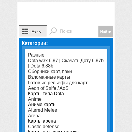
Меню
Категории:
Разные
Dota w3x 6.87 | Скачать Доту 6.87b
| Dota 6.88b
Сборники карт, паки
Взломанные карты
Готовые рельефы для карт
Aeon of Strife / AoS
Карты типа Dota
Anime
Аниме карты
Altered Melee
Arena
Карты арена
Castle defense
Карты на защиту замка