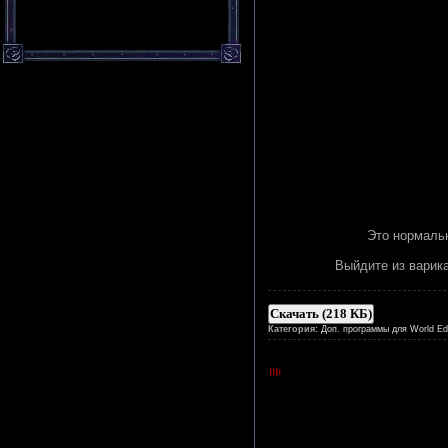
Это нормальн
Выйдите из варика
Скачать (218 КБ)
Категория:
Доп. программы для World Edi