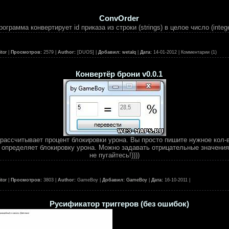
ConvOrder
рограмма конвертирует id приказа из строки (strings) в целое число (intege
tor
|
Просмотров:
2579 |
Author:
[DUOS] |
Добавил:
wetalq
|
Дата:
14-01-2012
| Комментарии (1)
Конвертёр брони v0.0.1
рассчитывает процент блокировки урона. Вы просто пишите нужное кол-в
 определяет блокировку урона. Можно задавать отрицательные значения.
не пугайтесь!))))
tor
|
Просмотров:
3803 |
Author:
GameBoy |
Добавил:
GameBoy
|
Дата:
16-10-2011
|
Русификатор триггеров (без ошибок)