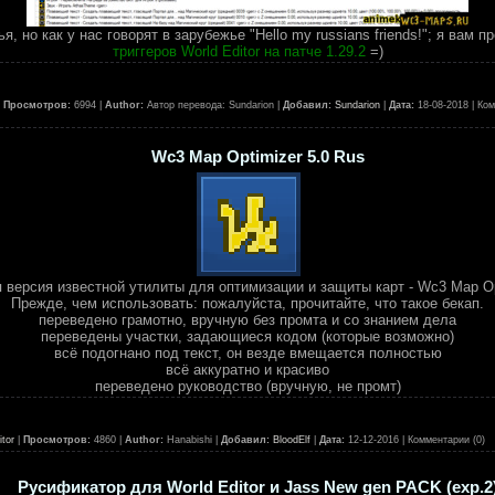
я, но как у нас говорят в зарубежье "Hello my russians friends!"; я вам
триггеров World Editor на патче 1.29.2
=)
|
Просмотров:
6994 |
Author:
Автор перевода: Sundarion |
Добавил:
Sundarion
|
Дата:
18-08-2018
| Ко
Wc3 Map Optimizer 5.0 Rus
 версия известной утилиты для оптимизации и защиты карт - Wc3 Map Op
Прежде, чем использовать: пожалуйста, прочитайте, что такое бекап.
переведено грамотно, вручную без промта и со знанием дела
переведены участки, задающиеся кодом (которые возможно)
всё подогнано под текст, он везде вмещается полностью
всё аккуратно и красиво
переведено руководство (вручную, не промт)
tor
|
Просмотров:
4860 |
Author:
Hanabishi |
Добавил:
BloodElf
|
Дата:
12-12-2016
| Комментарии (0)
Русификатор для World Editor и Jass New gen PACK (exp.2