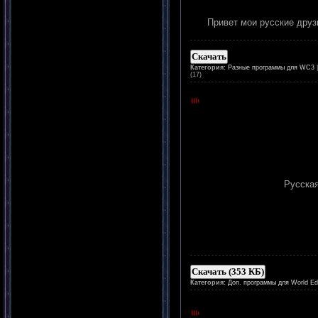
Привет мои русские друзь
Скачать
Категория:
Разные программы для WC3
(17)
Русская
Скачать (353 КБ)
Категория:
Доп. программы для World Edi