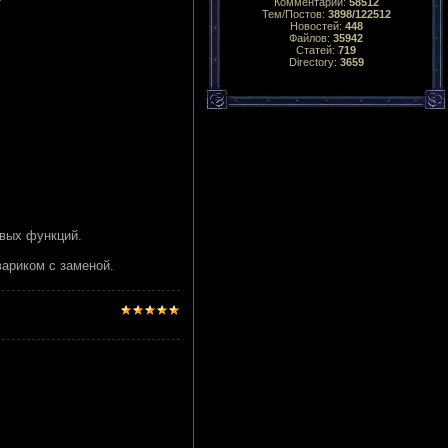
Комментарий:
58512
Тем/Постов:
3898/122512
Новостей:
448
Файлов:
35942
Статей:
719
Directory:
3659
овых функций.
вариком с заменой.