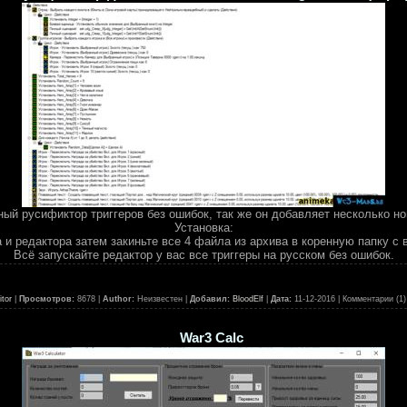
ый русификтор триггеров без ошибок, так же он добавляет несколько н
Установка:
 и редактора затем закиньте все 4 файла из архива в коренную папку с 
Всё запускайте редактор у вас все триггеры на русском без ошибок.
tor
|
Просмотров:
8678 |
Author:
Неизвестен |
Добавил:
BloodElf
|
Дата:
11-12-2016
| Комментарии (1)
War3 Calc