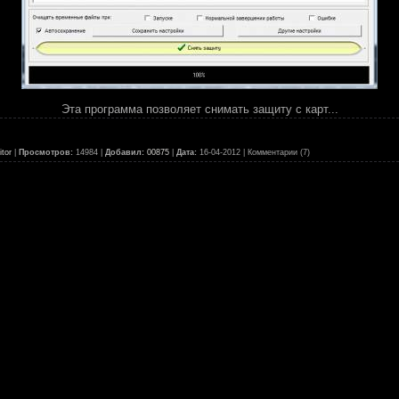
Эта программа позволяет снимать защиту с карт...
tor
|
Просмотров:
14984 |
Добавил:
00875
|
Дата:
16-04-2012
| Комментарии (7)