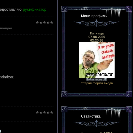
 предоставляю
русификатор
Мини-профиль
мментарии
Пятница
07-08-2026
02:20:55
timizer.
Войти через uID
Старая форма входа
Статистика
)