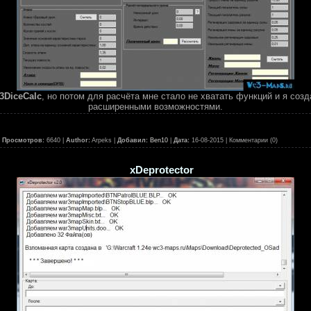
3DiceCalc
, но потом для расчёта мне стало не хватать функций и я со
расширенными возможностями.
|
Просмотров:
6640 |
Author:
Arpeks |
Добавил:
Ben10
|
Дата:
16-08-2015
| Комментарии (0)
xDeprotector