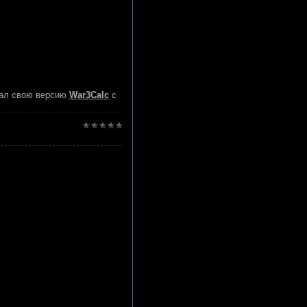
здал свою версию
War3Calc
с