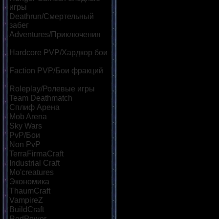
игры
[20]
Deathrun/Смертельный
забег
[8]
Adventures/Приключения
[11]
Hardcore PVP/Хардкор бои
[11]
Faction PVP/Бои фракций
[15]
Roleplay/Ролевые игры
[13]
Team Deathmatch
[8]
Сплиф Арена
[18]
Mob Arena
[18]
Sky Wars
[11]
PvP/Бои
[25]
Non PvP
[6]
TerraFirmaCraft
[7]
Industrial Craft
[6]
Mo'creatures
[6]
Экономика
[16]
ThaumCraft
[7]
VampireZ
[7]
BuildCraft
[6]
RedPower
[5]