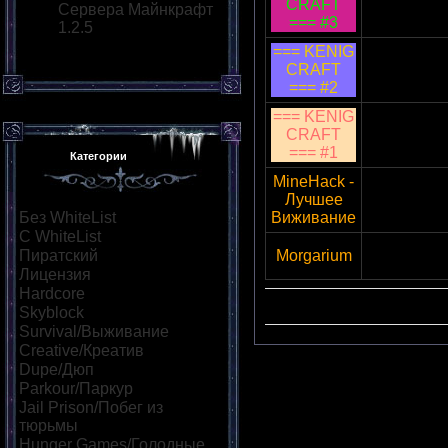
CRAFT
37.187.88.
Сервера Майнкрафт
=== #3
1.2.5
=== KENIG
CRAFT
37.187.88.
=== #2
=== KENIG
CRAFT
37.187.88.
=== #1
Категории
MineHack -
Лучшее
95.31.32.
Без WhiteList
[121]
Виживание
С WhiteList
[10]
Пиратский
[63]
Morgarium
37.187.88.
Лицензия
[15]
Hardcore
[10]
Сортироват
Skyblock
[12]
Survival/Выживание
[38]
Creative/Креатив
[18]
Dupe/Дюп
[14]
Parkour/Паркур
[19]
Jail Prison/Побег из
тюрьмы
[8]
Hunger Games/Голодные