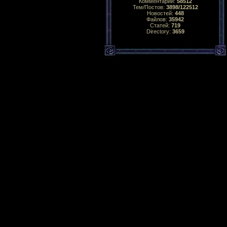
Комментарий:
58512
Тем/Постов:
3898/122512
Новостей:
448
Файлов:
35942
Статей:
719
Directory:
3659