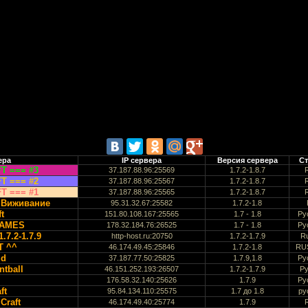
ера
IP сервера
Версия сервера
Ст
T === #3
37.187.88.96:25569
1.7.2-1.8.7
T === #2
37.187.88.96:25567
1.7.2-1.8.7
T === #1
37.187.88.96:25565
1.7.2-1.8.7
е Виживание
95.31.32.67:25582
1.7.2-1.8
t
151.80.108.167:25565
1.7 - 1.8
Ру
GAMES
178.32.184.76:26525
1.7 - 1.8
Ру
.7.2-1.7.9
http-host.ru:20750
1.7.2-1.7.9
R
T ^^
46.174.49.45:25846
1.7.2-1.8
RU
ld
37.187.77.50:25825
1.7.9,1.8
Ру
ntball
46.151.252.193:26507
1.7.2-1.7.9
Ру
176.58.32.140:25626
1.7.9
Ру
ft
95.84.134.110:25575
1.7 до 1.8
ру
Craft
46.174.49.40:25774
1.7.9