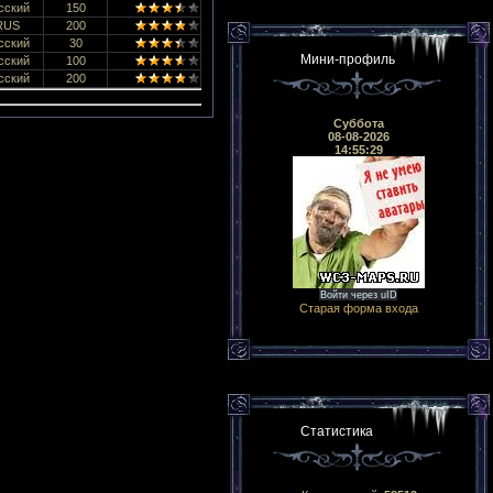
сский
150
RUS
200
сский
30
Мини-профиль
сский
100
сский
200
Суббота
08-08-2026
14:55:29
Войти через uID
Старая форма входа
Статистика