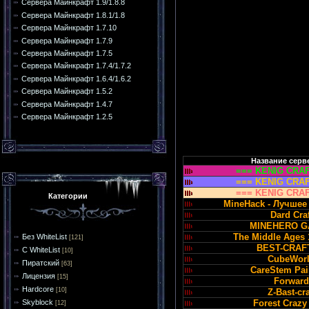
Сервера Майнкрафт 1.9/1.8.8
Сервера Майнкрафт 1.8.1/1.8
Сервера Майнкрафт 1.7.10
Сервера Майнкрафт 1.7.9
Сервера Майнкрафт 1.7.5
Сервера Майнкрафт 1.7.4/1.7.2
Сервера Майнкрафт 1.6.4/1.6.2
Сервера Майнкрафт 1.5.2
Сервера Майнкрафт 1.4.7
Сервера Майнкрафт 1.2.5
Название серв
=== KENIG CRAF
=== KENIG CRAF
=== KENIG CRAF
Категории
MineHack - Лучше
Dard Craf
MINEHERO 
The Middle Ages 1
Без WhiteList
[121]
BEST-CRAF
С WhiteList
[10]
CubeWor
Пиратский
[63]
CareStem Pai
Лицензия
[15]
Forward
Hardcore
[10]
Z-Bast-cra
Skyblock
Forest Crazy 
[12]