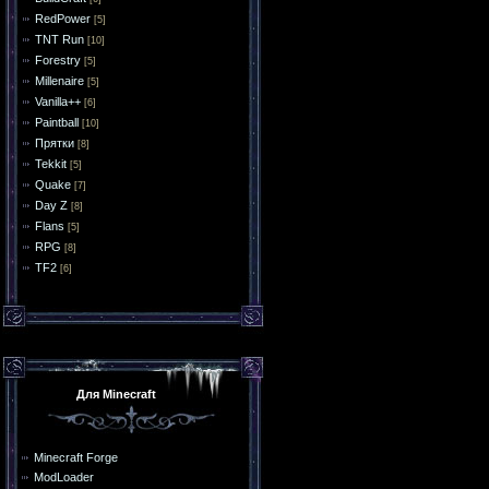
RedPower
[5]
TNT Run
[10]
Forestry
[5]
Millenaire
[5]
Vanilla++
[6]
Paintball
[10]
Прятки
[8]
Tekkit
[5]
Quake
[7]
Day Z
[8]
Flans
[5]
RPG
[8]
TF2
[6]
Для Minecraft
Minecraft Forge
ModLoader