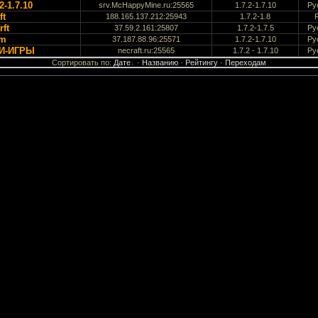
2-1.7.10
srv.McHappyMine.ru:25565
1.7.2-1.7.10
Ру
ft
188.165.137.212:25943
1.7.2-1.8
ft
37.59.2.161:25807
1.7.2-1.7.5
Ру
um
37.187.88.96:25571
1.7.2-1.7.10
Ру
НИ-ИГРЫ
necraft.ru:25565
1.7.2 - 1.7.10
Ру
Сортировать по
:
Дате
·
Названию
·
Рейтингу
·
Переходам