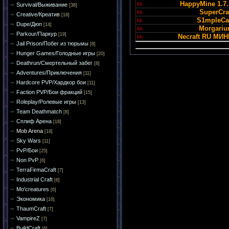
HappyMine 1.7.
Survival/Выживание
[38]
SuperCra
Creative/Креатив
[18]
S1mpleCar
Dupe/Дюп
[14]
Morgari
Parkour/Паркур
[19]
Necraft RU МИ
Jail Prison/Побег из тюрьмы
[8]
Hunger Games/Голодные игры
[20]
Deathrun/Смертельный забег
[8]
Adventures/Приключения
[11]
Hardcore PVP/Хардкор бои
[11]
Faction PVP/Бои фракций
[15]
Roleplay/Ролевые игры
[13]
Team Deathmatch
[8]
Сплиф Арена
[18]
Mob Arena
[18]
Sky Wars
[11]
PvP/Бои
[25]
Non PvP
[6]
TerraFirmaCraft
[7]
Industrial Craft
[6]
Mo'creatures
[6]
Экономика
[16]
ThaumCraft
[7]
VampireZ
[7]
BuildCraft
[6]