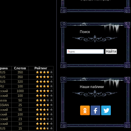
Поиск
рана
Слотов
Рейтинг
RUS
350
RUS
350
RUS
320
RU
100
Наши паблики
сский
1000
сский
100
ussia
50
SSIAN
25
сский
50
ский
100
сский
23
сский
10
RUS
15