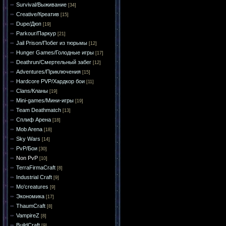
Survival/Выживание
[34]
Creative/Креатив
[15]
Dupe/Дюп
[19]
Parkour/Паркур
[21]
Jail Prison/Побег из тюрьмы
[12]
Hunger Games/Голодные игры
[17]
Deathrun/Смертельный забег
[12]
Adventures/Приключения
[15]
Hardcore PVP/Хардкор бои
[11]
Clans/Кланы
[19]
Mini-games/Мини-игры
[19]
Team Deathmatch
[13]
Сплиф Арена
[18]
Mob Arena
[18]
Sky Wars
[14]
PvP/Бои
[30]
Non PvP
[10]
TerraFirmaCraft
[8]
Industrial Craft
[9]
Mo'creatures
[9]
Экономика
[17]
ThaumCraft
[8]
VampireZ
[8]
BuildCraft
[9]