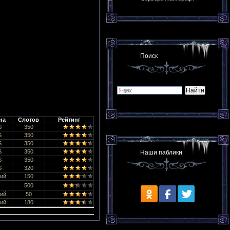
Поиск
на
Слотов
Рейтинг
S
350
S
350
S
350
S
350
Наши паблики
S
350
S
320
ий
150
500
ий
50
ий
180