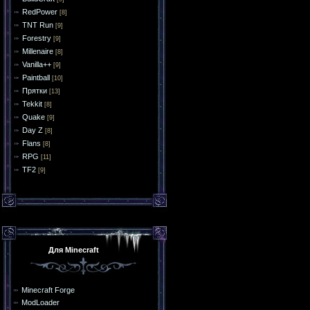
RedPower
[8]
TNT Run
[9]
Forestry
[9]
Millenaire
[8]
Vanilla++
[9]
Paintball
[10]
Прятки
[13]
Tekkit
[8]
Quake
[9]
Day Z
[8]
Flans
[8]
RPG
[11]
TF2
[9]
Для Minecraft
Minecraft Forge
ModLoader