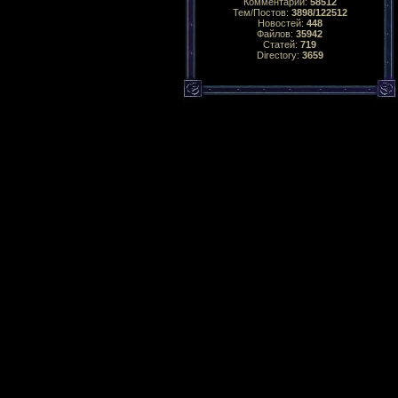
Комментарий:
58512
Тем/Постов:
3898/122512
Новостей:
448
Файлов:
35942
Статей:
719
Directory:
3659