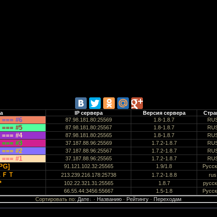
а
IP сервера
Версия сервера
Стра
 === #6
87.98.181.80:25569
1.8-1.8.7
RU
 === #5
87.98.181.80:25567
1.8-1.8.7
RU
 === #4
87.98.181.80:25565
1.8-1.8.7
RU
 === #3
37.187.88.96:25569
1.7.2-1.8.7
RU
 === #2
37.187.88.96:25567
1.7.2-1.8.7
RU
 === #1
37.187.88.96:25565
1.7.2-1.8.7
RU
RPG]
91.121.102.32:25565
1.9/1.8
Русск
ＡＦＴ
213.239.216.178:25738
1.7.2-1.8.8
rus
*
102.22.321.31:25565
1.8.7
русск
66.55.44:3456:55667
1.5-1.8
Русск
Сортировать по
:
Дате
·
Названию
·
Рейтингу
·
Переходам