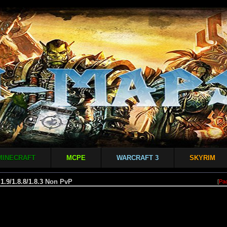
MINECRAFT
MCPE
WARCRAFT 3
SKYRIM
1.9/1.8.8/1.8.3
Non PvP
[
Ра