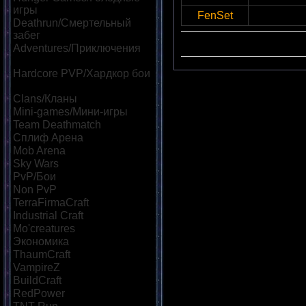
игры
[17]
FenSet
66.55.44:
Deathrun/Смертельный
забег
[12]
Сортироват
Adventures/Приключения
[15]
Hardcore PVP/Хардкор бои
[11]
Clans/Кланы
[19]
Mini-games/Мини-игры
[19]
Team Deathmatch
[13]
Сплиф Арена
[18]
Mob Arena
[18]
Sky Wars
[14]
PvP/Бои
[30]
Non PvP
[10]
TerraFirmaCraft
[8]
Industrial Craft
[9]
Mo'creatures
[9]
Экономика
[17]
ThaumCraft
[8]
VampireZ
[8]
BuildCraft
[9]
RedPower
[8]