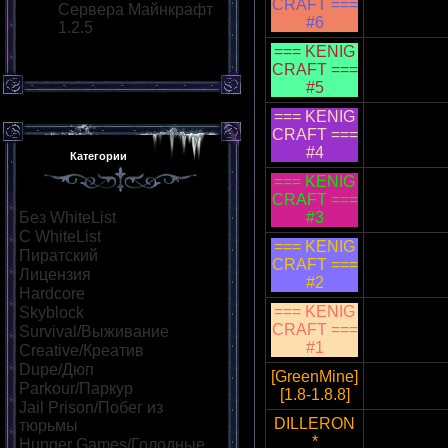
CRAFT ===
87.98.181
Сервера Майнкрафт
#6
1.2.5
=== KENIG
CRAFT ===
87.98.181
#5
=== KENIG
CRAFT ===
87.98.181
#4
Категории
=== KENIG
CRAFT ===
37.187.88
Без WhiteList
[28]
#3
С WhiteList
[7]
=== KENIG
Пиратский
[29]
CRAFT ===
37.187.88
Лицензия
[9]
#2
Hardcore
[12]
=== KENIG
Skyblock
[12]
CRAFT ===
37.187.88
Survival/Выживание
[34]
#1
Creative/Креатив
[15]
Dupe/Дюп
[19]
[GreenMine]
144.76.5
Parkour/Паркур
[21]
[1.8-1.8.8]
Jail Prison/Побег из
DILLERON
тюрьмы
[12]
102.22.32
*
Hunger Games/Голодные