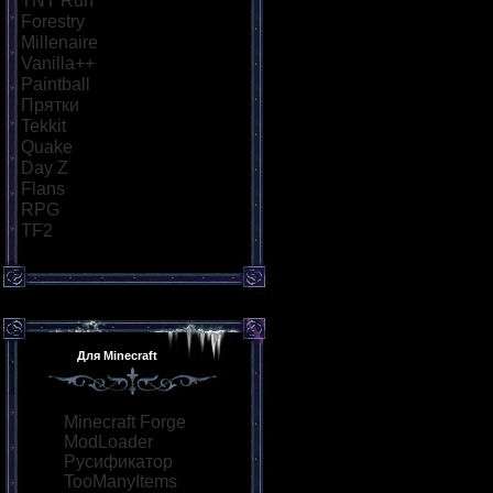
TNT Run
[9]
Forestry
[9]
Millenaire
[8]
Vanilla++
[9]
Paintball
[10]
Прятки
[13]
Tekkit
[8]
Quake
[9]
Day Z
[8]
Flans
[8]
RPG
[11]
TF2
[9]
Для Minecraft
Minecraft Forge
ModLoader
Русификатор
TooManyItems