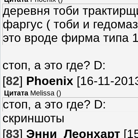
деревня тоби трактирщ
фаргус ( тоби и гедомаз
это вроде фирма типа 
стоп, а это где? D:
[
82
]
Phoenix
[16-11-2013
Цитата
Melissa
(
)
стоп, а это где? D:
скриншоты
[
83
]
Энни_Леонхарт
[15