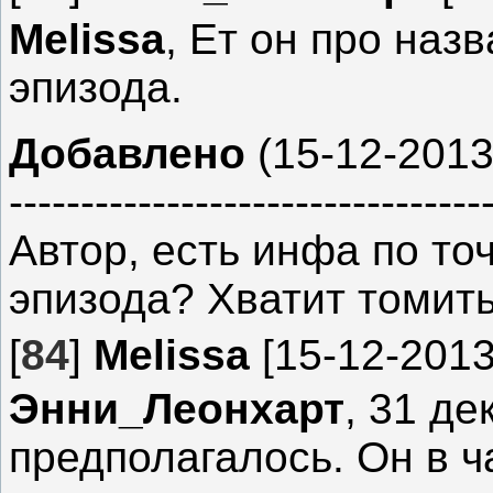
Melissa
, Ет он про наз
эпизода.
Добавлено
(15-12-2013
---------------------------------
Автор, есть инфа по то
эпизода? Хватит томить
[
84
]
Melissa
[15-12-2013
Энни_Леонхарт
, 31 де
предполагалось. Он в ча