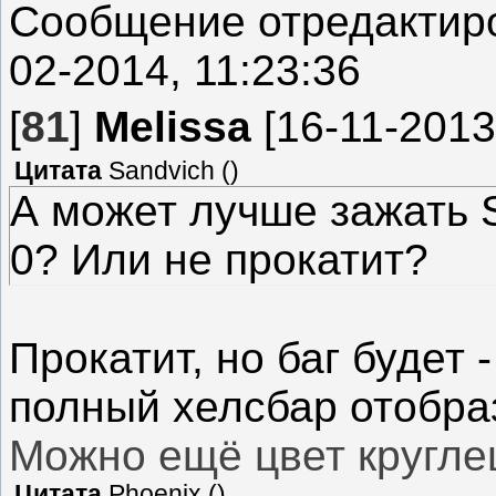
Сообщение отредакти
02-2014, 11:23:36
[
81
]
Melissa
[16-11-2013
Цитата
Sandvich
(
)
А может лучше зажать S
0? Или не прокатит?
Прокатит, но баг будет 
полный хелсбар отобраз
Можно ещё цвет кругле
Цитата
Phoenix
(
)