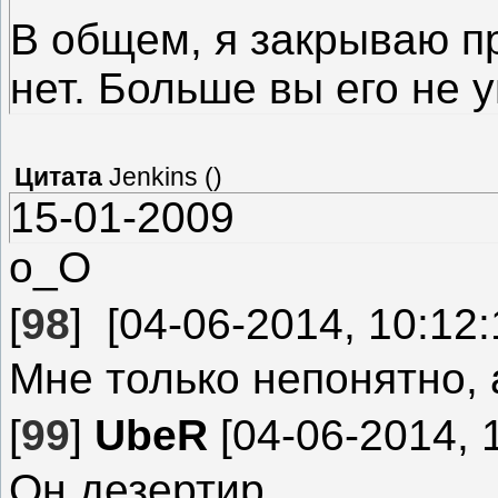
В общем, я закрываю пр
нет. Больше вы его не 
Цитата
Jenkins
(
)
15-01-2009
о_О
[
98
]
[04-06-2014, 10:12:
Мне только непонятно, 
[
99
]
UbeR
[04-06-2014, 
Он дезертир.