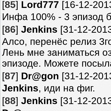
[
85
]
Lord777
[16-12-2013
Инфа 100% - 3 эпизод б
[
86
]
Jenkins
[31-12-2013
Алсо, перенёс релиз 3г
Лень мне заниматься оз
эпизоде. Можете посыла
[
87
]
Dr@gon
[31-12-2013
Jenkins
, иди на фиг.
[
88
]
Jenkins
[31-12-2013