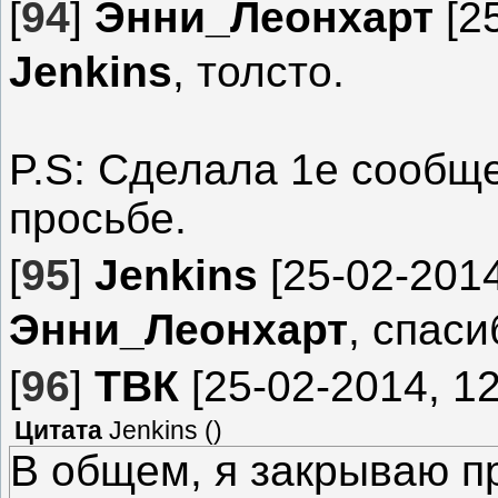
[
94
]
Энни_Леонхарт
[25
Jenkins
, толсто.
P.S: Сделала 1е сообщ
просьбе.
[
95
]
Jenkins
[25-02-2014
Энни_Леонхарт
, спаси
[
96
]
ТВК
[25-02-2014, 12
Цитата
Jenkins
(
)
В общем, я закрываю пр