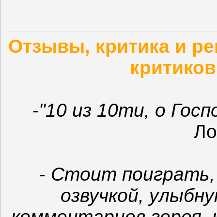
Отзывы, критика и р
критиков
-
"10 из 10ти, о Госп
Ло
-
Стоит поиграть,
озвучкой, улыбн
комментариев героя, 