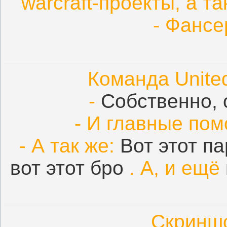
warcraft-проекты, а т
- Фансе
Команда United
-
Собственно, 
- И главные по
- А так же:
Вот этот п
вот этот бро
. А, и ещё
Скриншо