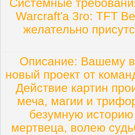
Системные требовани
Warcraft'а 3го: TFT В
желательно присут
Описание: Вашему в
новый проект от команд
Действие картин про
меча, магии и трифо
безумную историю
мертвеца, волею суд