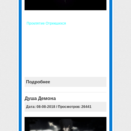
Усовершенствованная версия кампании
«
Проклятие Отрекшихся
», рассказывающей о
судьбе Отрекшихся и их предводительницы
Сильваны после событий WarCraft 3 The Frozen
Throne.
Среди изменений — огромное количество
нового контента
, сильнее
приближенный к
канонам сюжет
, более
качественный перевод
,
русская озвучка
ключевых диалогов и
множество других исправлений и улучшений!
Подробнее
Душа Демона
Дата: 08-08-2018 / Просмотров: 26441