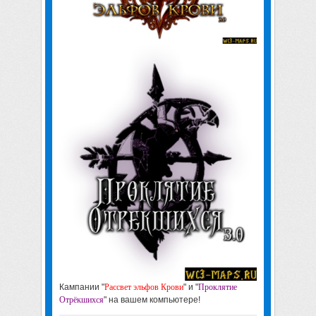
Кампании "
Рассвет эльфов Крови
" и "
Проклятие
Отрёкшихся
" на вашем компьютере!