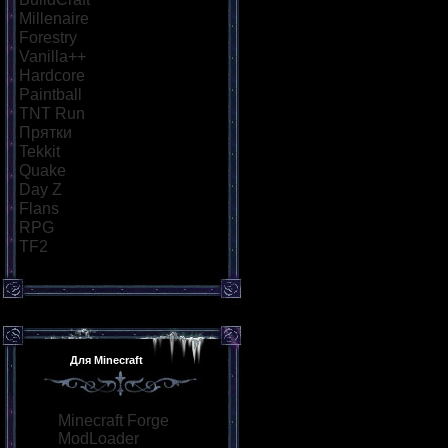
Millenaire
[18]
Forestry
[21]
Vanilla++
[26]
Hardcore
[34]
Paintball
[29]
TNT Run
[57]
Прятки
[40]
Tekkit
[21]
Quake
[25]
Day Z
[26]
Flans
[21]
RPG
[36]
TF2
[21]
Для Minecraft
Minecraft Forge
ModLoader