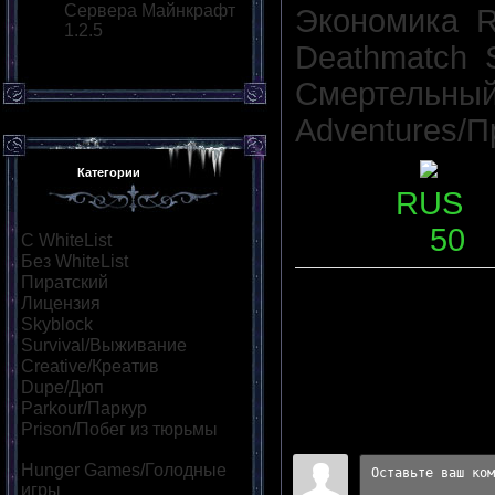
Сервера Майнкрафт
Экономика
,
R
1.2.5
Deathmatch
,
Смертельный
Adventures/
Статус
:
Категории
Язык
:
RUS
Слотов
:
50
С WhiteList
[95]
Без WhiteList
[882]
Пиратский
[530]
Лицензия
[55]
Skyblock
[73]
Описание
:
Survival/Выживание
[323]
Переходов
:
0
|
Рейтинг
:
Creative/Креатив
[139]
Dupe/Дюп
[111]
Всего комментариев
:
0
Parkour/Паркур
[164]
Prison/Побег из тюрьмы
Войдите:
[47]
Hunger Games/Голодные
игры
[114]