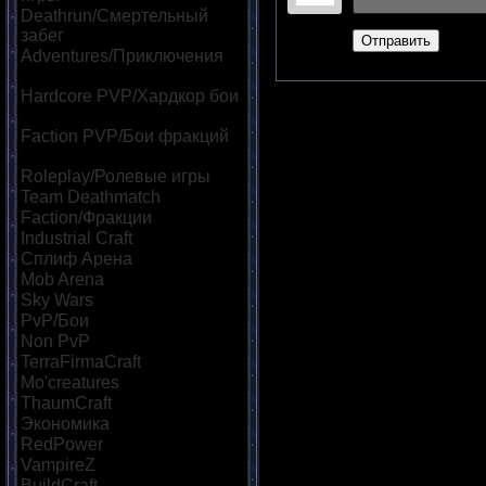
Deathrun/Смертельный
забег
[39]
Отправить
Adventures/Приключения
[60]
Hardcore PVP/Хардкор бои
[85]
Faction PVP/Бои фракций
[69]
Roleplay/Ролевые игры
[46]
Team Deathmatch
[42]
Faction/Фракции
[45]
Industrial Craft
[32]
Сплиф Арена
[113]
Mob Arena
[118]
Sky Wars
[57]
PvP/Бои
[182]
Non PvP
[47]
TerraFirmaCraft
[22]
Mo'creatures
[22]
ThaumCraft
[24]
Экономика
[86]
RedPower
[23]
VampireZ
[25]
BuildCraft
[21]