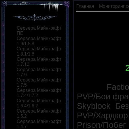
Главная
»
Мониторинг с
GeniusCraft
Сервера Майнкрафт
ПЕ
Сервера Майнкрафт
1.9/1.8.8
Сервера Майнкрафт
1.8.1/1.8
Сервера Майнкрафт
1.7.10
IP сервера
:
Сервера Майнкрафт
1.7.9
Версия сер
Сервера Майнкрафт
Моды:
Facti
1.7.5
Сервера Майнкрафт
PVP/Бои фра
1.7.4/1.7.2
Сервера Майнкрафт
Skyblock
,
Без
1.6.4/1.6.2
Сервера Майнкрафт
PVP/Хардкор
1.5.2
Сервера Майнкрафт
Prison/Побег
1.4.7