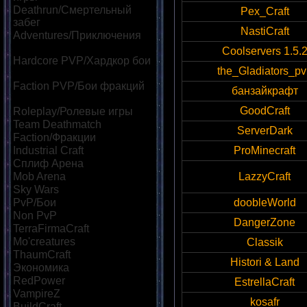
Deathrun/Смертельный
Pex_Craft
забег
[39]
NastiCraft
Adventures/Приключения
[60]
Coolservers 1.5.
Hardcore PVP/Хардкор бои
the_Gladiators_pv
[85]
Faction PVP/Бои фракций
банзайкрафт
[69]
GoodCraft
Roleplay/Ролевые игры
[46]
Team Deathmatch
[42]
ServerDark
Faction/Фракции
[45]
Industrial Craft
[32]
ProMinecraft
Сплиф Арена
[113]
Mob Arena
[118]
LazzyCraft
Sky Wars
[57]
PvP/Бои
[182]
doobleWorld
Non PvP
[47]
DangerZone
TerraFirmaCraft
[22]
Mo'creatures
[22]
Classik
ThaumCraft
[24]
Histori & Land
Экономика
[86]
RedPower
[23]
EstrellaCraft
VampireZ
[25]
kosafr
BuildCraft
[21]