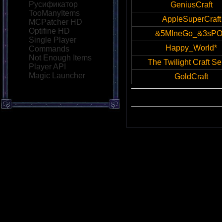
Русификатор
GeniusCraft
TooManyItems
AppleSuperCraft
MCPatcher HD
Optifine HD
&5MIneGo_&3sP
Single Player
Happy_World*
Commands
Not Enough Items
The Twilight Craft Se
Player API
Magic Launcher
GoldCraft