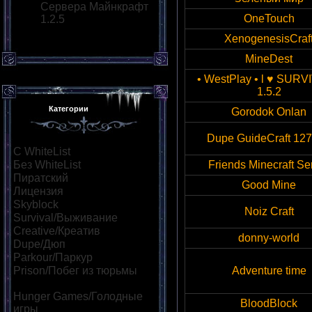
Сервера Майнкрафт
OneTouch
1.2.5
XenogenesisCraf
MineDest
• WestPlay • l ♥ SURV
1.5.2
Категории
Gorodok Onlan
Dupe GuideCraft 12
С WhiteList
[95]
Без WhiteList
[882]
Friends Minecraft Se
Пиратский
[530]
Good Mine
Лицензия
[55]
Skyblock
[73]
Noiz Craft
Survival/Выживание
[323]
Creative/Креатив
[139]
donny-world
Dupe/Дюп
[111]
Parkour/Паркур
[164]
Prison/Побег из тюрьмы
Adventure time
[47]
Hunger Games/Голодные
BloodBlock
игры
[114]