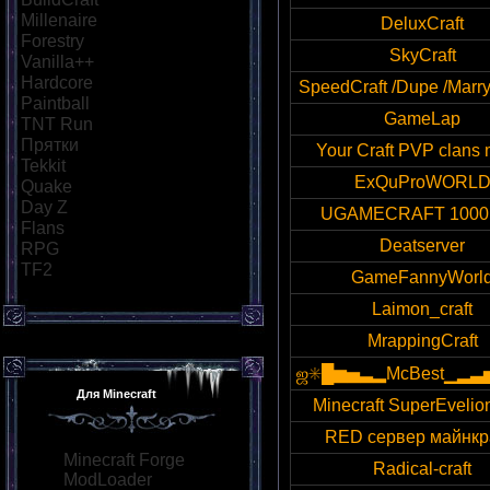
Millenaire
[18]
DeluxCraft
Forestry
[21]
SkyCraft
Vanilla++
[26]
Hardcore
[34]
SpeedCraft /Dupe /Marry
Paintball
[29]
GameLap
TNT Run
[57]
Прятки
[40]
Your Craft PVP clans 
Tekkit
[21]
ExQuProWORL
Quake
[25]
Day Z
[26]
UGAMECRAFT 1000
Flans
[21]
Deatserver
RPG
[36]
TF2
[21]
GameFannyWorl
Laimon_craft
MrappingCraft
ஜ✳█▆▅▃▂McBest▁▂▃
Для Minecraft
Minecraft SuperEvelio
RED сервер майнк
Minecraft Forge
Radical-craft
ModLoader