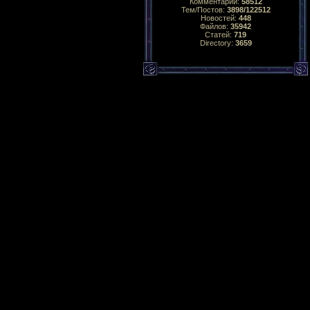
Комментарий:
58512
Тем/Постов:
3898/122512
Новостей:
448
Файлов:
35942
Статей:
719
Directory:
3659