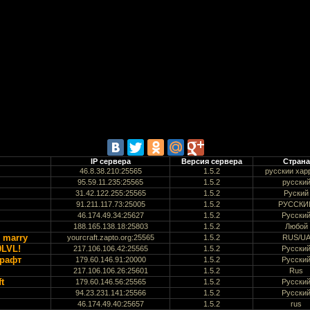
IP сервера
Версия сервера
Страна
46.8.38.210:25565
1.5.2
русскии хар
95.59.11.235:25565
1.5.2
русски
31.42.122.255:25565
1.5.2
Руский
91.211.117.73:25005
1.5.2
РУССКИ
46.174.49.34:25627
1.5.2
Русски
188.165.138.18:25803
1.5.2
Любой
s marry
yourcraft.zapto.org:25565
1.5.2
RUS/U
LVL!
217.106.106.42:25565
1.5.2
Русски
крафт
179.60.146.91:20000
1.5.2
Русски
217.106.106.26:25601
1.5.2
Rus
t
179.60.146.56:25565
1.5.2
Русски
94.23.231.141:25566
1.5.2
Русски
46.174.49.40:25657
1.5.2
rus