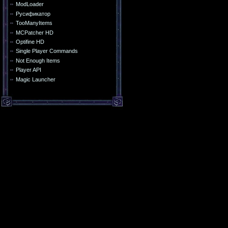
ModLoader
Русификатор
TooManyItems
MCPatcher HD
Optifine HD
Single Player Commands
Not Enough Items
Player API
Magic Launcher