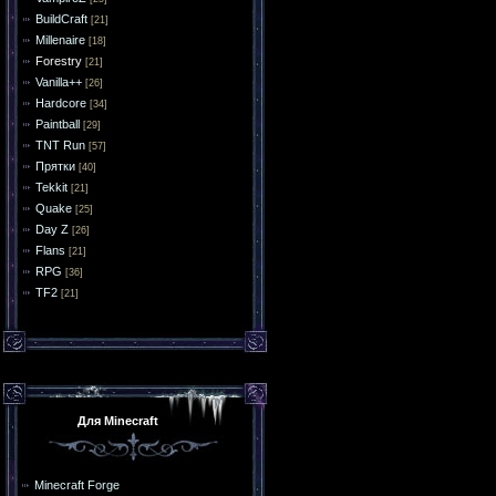
BuildCraft
[21]
Millenaire
[18]
Forestry
[21]
Vanilla++
[26]
Hardcore
[34]
Paintball
[29]
TNT Run
[57]
Прятки
[40]
Tekkit
[21]
Quake
[25]
Day Z
[26]
Flans
[21]
RPG
[36]
TF2
[21]
Для Minecraft
Minecraft Forge