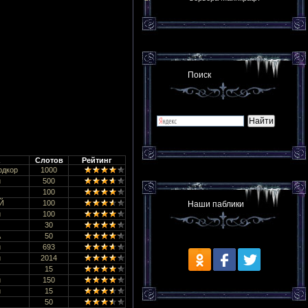
Поиск
Слотов
Рейтинг
рдкор
1000
й
500
100
Й
100
Наши паблики
й
100
30
A
50
й
693
й
2014
15
й
150
й
15
50