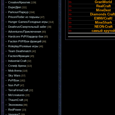
GranWorld
Creative/Креатив
[139]
RealCraft
Dupe/Дюп
[111]
MineDest
Parkour/Паркур
[164]
Diamonds Craft
Prison/Побег из тюрьмы
[47]
EMNVCraft!
Hunger Games/Голодные игры
MineShark
[114]
NEON-Craft
Deathrun/Смертельный забег
[39]
самый крутой
Adventures/Приключения
[60]
Hardcore PVP/Хардкор бои
[85]
Faction PVP/Бои фракций
[69]
Roleplay/Ролевые игры
[46]
Team Deathmatch
[42]
Faction/Фракции
[45]
Industrial Craft
[32]
Сплиф Арена
[113]
Mob Arena
[118]
Sky Wars
[57]
PvP/Бои
[182]
Non PvP
[47]
TerraFirmaCraft
[22]
Mo'creatures
[22]
ThaumCraft
[24]
Экономика
[86]
RedPower
[23]
VampireZ
[25]