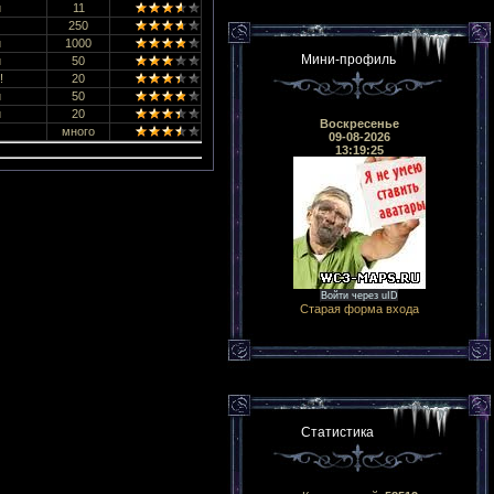
й
11
250
й
1000
Мини-профиль
й
50
!
20
й
50
й
20
Воскресенье
много
09-08-2026
13:19:25
Войти через uID
Старая форма входа
Статистика