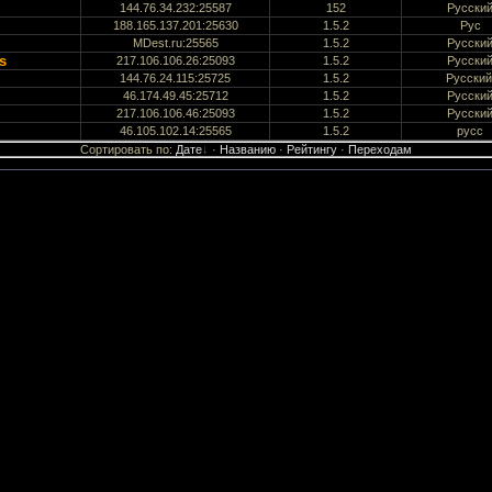
144.76.34.232:25587
152
Русски
188.165.137.201:25630
1.5.2
Рус
MDest.ru:25565
1.5.2
Русски
s
217.106.106.26:25093
1.5.2
Русски
144.76.24.115:25725
1.5.2
Русский
46.174.49.45:25712
1.5.2
Русски
217.106.106.46:25093
1.5.2
Русски
46.105.102.14:25565
1.5.2
русс
Сортировать по
:
Дате
·
Названию
·
Рейтингу
·
Переходам