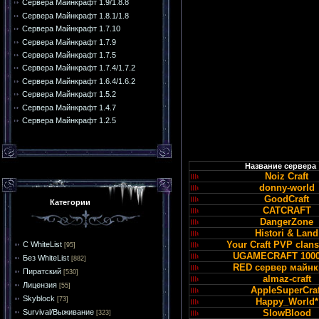
Сервера Майнкрафт 1.9/1.8.8
Сервера Майнкрафт 1.8.1/1.8
Сервера Майнкрафт 1.7.10
Сервера Майнкрафт 1.7.9
Сервера Майнкрафт 1.7.5
Сервера Майнкрафт 1.7.4/1.7.2
Сервера Майнкрафт 1.6.4/1.6.2
Сервера Майнкрафт 1.5.2
Сервера Майнкрафт 1.4.7
Сервера Майнкрафт 1.2.5
Название сервера
Noiz Craft
donny-world
GoodCraft
Категории
CATCRAFT
DangerZone
Histori & Land
Your Craft PVP clan
С WhiteList
[95]
UGAMECRAFT 1000
Без WhiteList
[882]
RED сервер майн
Пиратский
[530]
almaz-craft
Лицензия
[55]
AppleSuperCraf
Skyblock
[73]
Happy_World*
Survival/Выживание
SlowBlood
[323]