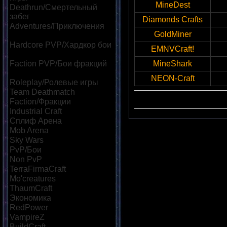
MineDest
Deathrun/Смертельный
забег
[39]
Diamonds Crafts
Adventures/Приключения
GoldMiner
[60]
Hardcore PVP/Хардкор бои
EMNVCraft!
[85]
Faction PVP/Бои фракций
MineShark
[69]
NEON-Craft
Roleplay/Ролевые игры
[46]
Team Deathmatch
[42]
Faction/Фракции
[45]
Industrial Craft
[32]
Сплиф Арена
[113]
Mob Arena
[118]
Sky Wars
[57]
PvP/Бои
[182]
Non PvP
[47]
TerraFirmaCraft
[22]
Mo'creatures
[22]
ThaumCraft
[24]
Экономика
[86]
RedPower
[23]
VampireZ
[25]
BuildCraft
[21]