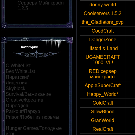
Сервера Майнкрафт
donny-world
1.2.5
Coolservers 1.5.2
coo
the_Gladiators_pvp
GoodCraft
DangerZone
Категории
Histori & Land
UGAMECRAFT
1000LVL!
С WhiteList
[95]
Без WhiteList
[882]
RED сервер
майнкрафт
Пиратский
[530]
Лицензия
[55]
AppleSuperCraft
Skyblock
[73]
Survival/Выживание
[323]
Happy_World*
Creative/Креатив
[139]
GoldCraft
Dupe/Дюп
[111]
Parkour/Паркур
[164]
SlowBlood
Prison/Побег из тюрьмы
GranWorld
[47]
Hunger Games/Голодные
RealCraft
игры
[114]