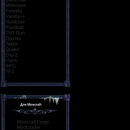
Millenaire
[18]
Forestry
[21]
Vanilla++
[26]
Hardcore
[34]
Paintball
[29]
TNT Run
[57]
Прятки
[40]
Tekkit
[21]
Quake
[25]
Day Z
[26]
Flans
[21]
RPG
[36]
TF2
[21]
Для Minecraft
Minecraft Forge
ModLoader