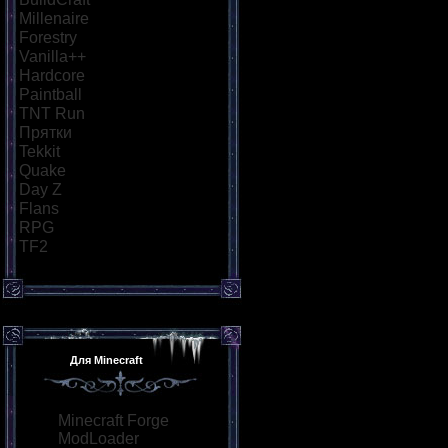
Millenaire
[18]
Forestry
[21]
Vanilla++
[26]
Hardcore
[34]
Paintball
[29]
TNT Run
[57]
Прятки
[40]
Tekkit
[21]
Quake
[25]
Day Z
[26]
Flans
[21]
RPG
[36]
TF2
[21]
Для Minecraft
Minecraft Forge
ModLoader