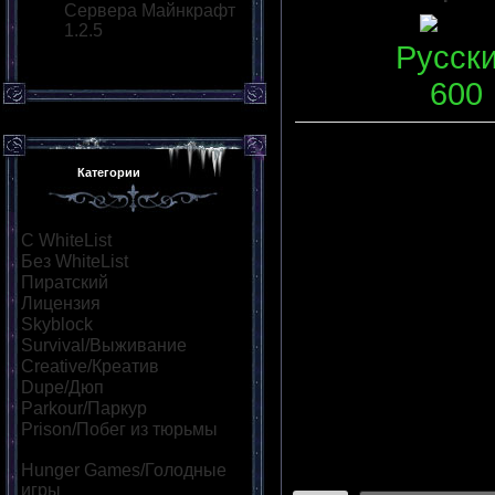
Сервера Майнкрафт
Статус
:
1.2.5
Язык
:
Русск
Слотов
:
600
Категории
Описание
:
Невероятно-
С WhiteList
[95]
со множество
Без WhiteList
[882]
Пиратский
[530]
адекватные а
Лицензия
[55]
Skyblock
[73]
решении люб
Survival/Выживание
[323]
нетерпением 
Creative/Креатив
[139]
Dupe/Дюп
[111]
Переходов
:
0
|
Рейтинг
:
Parkour/Паркур
[164]
Всего комментариев
:
0
Prison/Побег из тюрьмы
[47]
Hunger Games/Голодные
Войдите:
игры
[114]