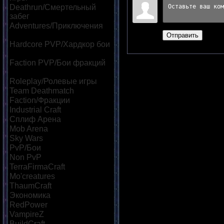
Deathrun/Смертельный
забег
[39]
Adventures/Приключения
[60]
Отправить
Hardcore PVP/Хардкор бои
[85]
Faction PVP/Бои фракций
[69]
Roleplay/Ролевые игры
[46]
Team Deathmatch
[42]
Faction/Фракции
[45]
Industrial Craft
[32]
Сплиф Арена
[113]
Mob Arena
[118]
Sky Wars
[57]
PvP/Бои
[182]
Non PvP
[47]
TerraFirmaCraft
[22]
Mo'creatures
[22]
ThaumCraft
[24]
Экономика
[86]
RedPower
[23]
VampireZ
[25]
BuildCraft
[21]