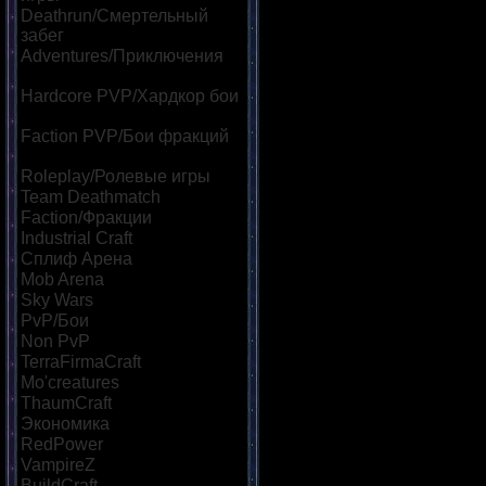
Deathrun/Смертельный
забег
[39]
Adventures/Приключения
[60]
Hardcore PVP/Хардкор бои
[85]
Faction PVP/Бои фракций
[69]
Roleplay/Ролевые игры
[46]
Team Deathmatch
[42]
Faction/Фракции
[45]
Industrial Craft
[32]
Сплиф Арена
[113]
Mob Arena
[118]
Sky Wars
[57]
PvP/Бои
[182]
Non PvP
[47]
TerraFirmaCraft
[22]
Mo'creatures
[22]
ThaumCraft
[24]
Экономика
[86]
RedPower
[23]
VampireZ
[25]
BuildCraft
[21]