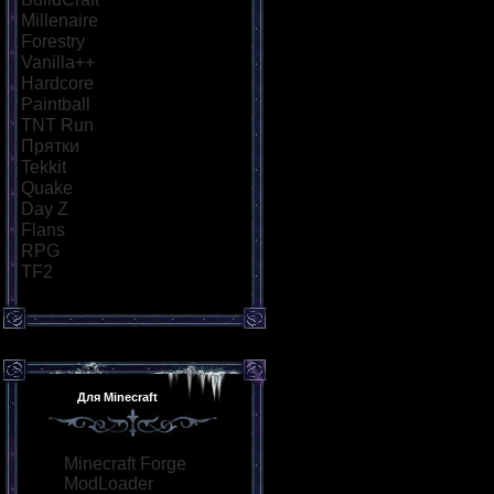
Millenaire
[18]
Forestry
[21]
Vanilla++
[26]
Hardcore
[34]
Paintball
[29]
TNT Run
[57]
Прятки
[40]
Tekkit
[21]
Quake
[25]
Day Z
[26]
Flans
[21]
RPG
[36]
TF2
[21]
Для Minecraft
Minecraft Forge
ModLoader