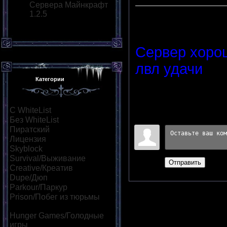
Сервера Майнкрафт
1.2.5
Описание
:
Сервер хоро
лвл удачи
Категории
Переходов
:
0
|
Рейтинг
:
Всего комментариев
:
0
С WhiteList
[95]
Без WhiteList
[882]
Войдите:
Пиратский
[530]
Лицензия
[55]
Skyblock
[73]
Survival/Выживание
[323]
Отправить
Creative/Креатив
[139]
Dupe/Дюп
[111]
Parkour/Паркур
[164]
Prison/Побег из тюрьмы
[47]
Hunger Games/Голодные
игры
[114]