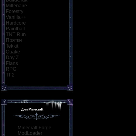
Millenaire
[18]
Forestry
[21]
Vanilla++
[26]
Hardcore
[34]
Paintball
[29]
TNT Run
[57]
Прятки
[40]
Tekkit
[21]
Quake
[25]
Day Z
[26]
Flans
[21]
RPG
[36]
TF2
[21]
Для Minecraft
Minecraft Forge
ModLoader