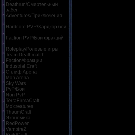
Deathrun/Смертельный
забег
[39]
Adventures/Приключения
[60]
Hardcore PVP/Хардкор бои
[85]
Faction PVP/Бои фракций
[69]
Roleplay/Ролевые игры
[46]
Team Deathmatch
[42]
Faction/Фракции
[45]
Industrial Craft
[32]
Сплиф Арена
[113]
Mob Arena
[118]
Sky Wars
[57]
PvP/Бои
[182]
Non PvP
[47]
TerraFirmaCraft
[22]
Mo'creatures
[22]
ThaumCraft
[24]
Экономика
[86]
RedPower
[23]
VampireZ
[25]
BuildCraft
[21]