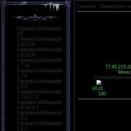
Главная
»
Мониторинг с
GameHolecraft
Сервера Майнкрафт
ПЕ
Сервера Майнкрафт
1.9/1.8.8
Сервера Майнкрафт
1.8.1/1.8
Сервера Майнкрафт
1.7.10
IP сервера
:
77.45.215.2
Сервера Майнкрафт
Версия сервера
:
Minecr
1.7.9
Моды:
Creative/Креатив
Сервера Майнкрафт
Статус
:
1.7.5
Язык
:
RUS
Сервера Майнкрафт
Слотов
:
100
1.7.4/1.7.2
Сервера Майнкрафт
1.6.4/1.6.2
Описание
:
Сервера Майнкрафт
сервер крутой
1.5.2
Переходов
:
0
|
Рейтинг
:
Сервера Майнкрафт
Всего комментариев
:
0
1.4.7