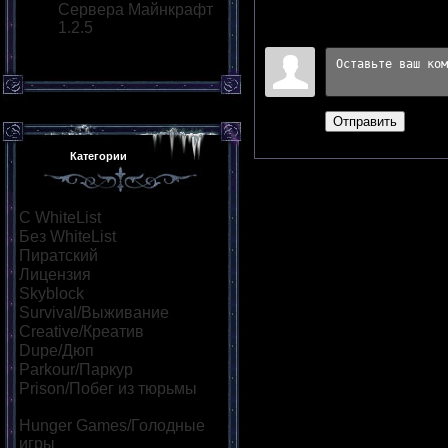
Сервера Майнкрафт
1.2.5
Войдите:
Отправить
Категории
С WhiteList
[95]
Без WhiteList
[882]
Пиратский
[530]
Лицензия
[55]
Skyblock
[73]
Survival/Выживание
[323]
Creative/Креатив
[139]
Dupe/Дюп
[111]
Parkour/Паркур
[164]
Prison/Побег из тюрьмы
[47]
Hunger Games/Голодные
игры
[114]