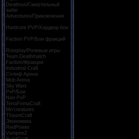
Deathrun/Смертельный
забег
[39]
Adventures/Приключения
[60]
Hardcore PVP/Хардкор бои
[85]
Faction PVP/Бои фракций
[69]
Roleplay/Ролевые игры
[46]
Team Deathmatch
[42]
Faction/Фракции
[45]
Industrial Craft
[32]
Сплиф Арена
[113]
Mob Arena
[118]
Sky Wars
[57]
PvP/Бои
[182]
Non PvP
[47]
TerraFirmaCraft
[22]
Mo'creatures
[22]
ThaumCraft
[24]
Экономика
[86]
RedPower
[23]
VampireZ
[25]
BuildCraft
[21]