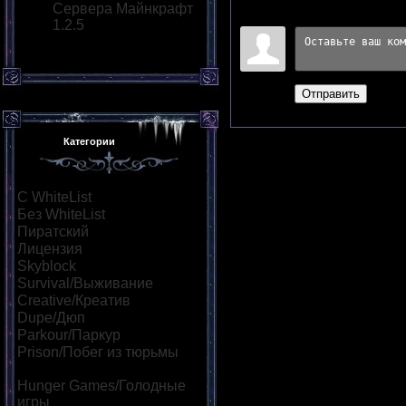
Сервера Майнкрафт
Войдите:
1.2.5
Отправить
Категории
С WhiteList
[95]
Без WhiteList
[882]
Пиратский
[530]
Лицензия
[55]
Skyblock
[73]
Survival/Выживание
[323]
Creative/Креатив
[139]
Dupe/Дюп
[111]
Parkour/Паркур
[164]
Prison/Побег из тюрьмы
[47]
Hunger Games/Голодные
игры
[114]