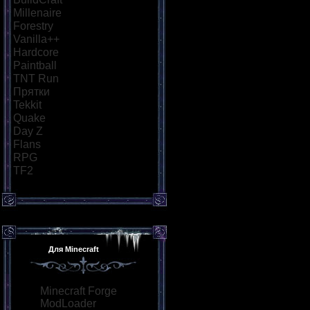
Millenaire
[18]
Forestry
[21]
Vanilla++
[26]
Hardcore
[34]
Paintball
[29]
TNT Run
[57]
Прятки
[40]
Tekkit
[21]
Quake
[25]
Day Z
[26]
Flans
[21]
RPG
[36]
TF2
[21]
Для Minecraft
Minecraft Forge
ModLoader