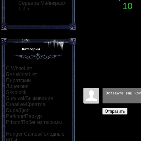
Сервера Майнкрафт
Слотов
:
10
1.2.5
Описание
:
хангер геймз
Категории
выживание д
Переходов
:
0
|
Рейтинг
:
С WhiteList
[95]
Всего комментариев
:
0
Без WhiteList
[882]
Пиратский
[530]
Войдите:
Лицензия
[55]
Skyblock
[73]
Survival/Выживание
[323]
Creative/Креатив
[139]
Dupe/Дюп
[111]
Отправить
Parkour/Паркур
[164]
Prison/Побег из тюрьмы
[47]
Hunger Games/Голодные
игры
[114]