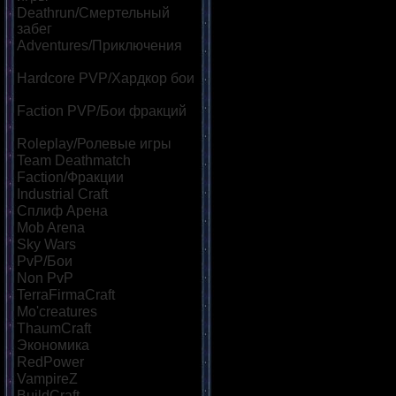
Deathrun/Смертельный
забег
[39]
Adventures/Приключения
[60]
Hardcore PVP/Хардкор бои
[85]
Faction PVP/Бои фракций
[69]
Roleplay/Ролевые игры
[46]
Team Deathmatch
[42]
Faction/Фракции
[45]
Industrial Craft
[32]
Сплиф Арена
[113]
Mob Arena
[118]
Sky Wars
[57]
PvP/Бои
[182]
Non PvP
[47]
TerraFirmaCraft
[22]
Mo'creatures
[22]
ThaumCraft
[24]
Экономика
[86]
RedPower
[23]
VampireZ
[25]
BuildCraft
[21]