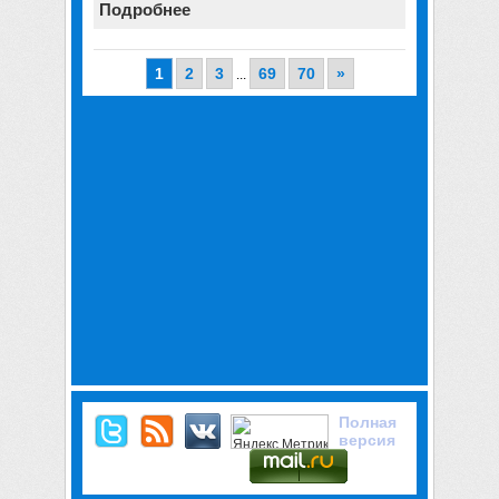
Подробнее
1
2
3
69
70
»
...
Полная
версия