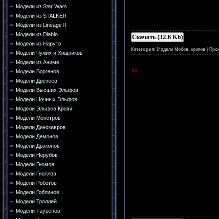
Модели из Star Wars
Модели из STALKER
Модели из Lineage II
Модели из Diablo
Скачать (32.6 Kb)
Модели из Наруто
Категория:
Модели Мобов, крипов
|
Про
Модели Чужих и Хищников
Модели из Аниме
Модели Воргенов
Модели Дренеев
Модели Высших Эльфов
Модели Ночных Эльфов
Модели Эльфов Крови
Модели Монстров
Модели Динозавров
Модели Демонов
Модели Драконов
Модели Нерубов
Модели Гномов
Модели Гноллов
Модели Роботов
Модели Гоблинов
Модели Троллей
Модели Тауренов