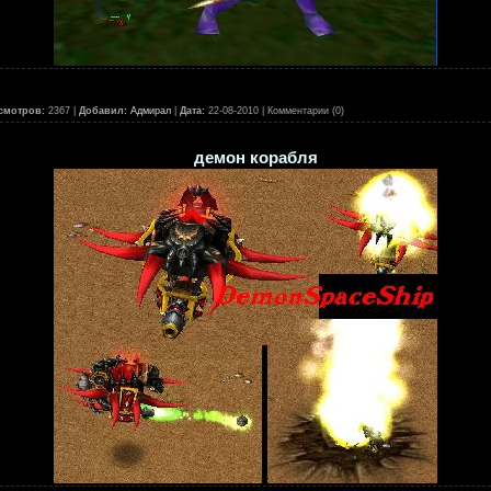
смотров:
2367 |
Добавил:
Адмирал
|
Дата:
22-08-2010
| Комментарии (0)
демон корабля