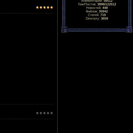
Комментарий:
58512
Тем/Постов:
3898/122512
Новостей:
448
Файлов:
35942
Статей:
719
Directory:
3659