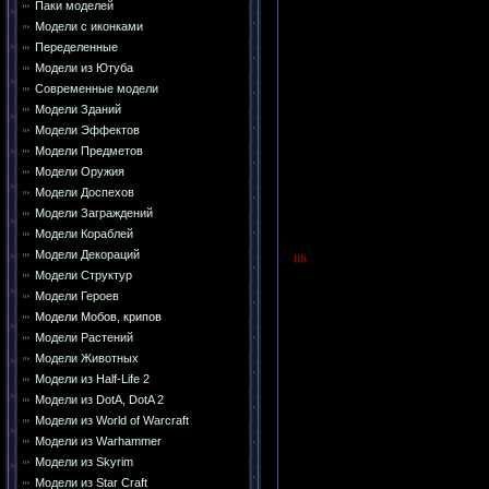
Паки моделей
Модели с иконками
Переделенные
Модели из Ютуба
Современные модели
Модели Зданий
Модели Эффектов
Модели Предметов
Модели Оружия
Модели Доспехов
Модели Заграждений
Модели Кораблей
Модели Декораций
Модели Структур
Модели Героев
Модели Мобов, крипов
Модели Растений
Модели Животных
Модели из Half-Life 2
Модели из DotA, DotA 2
Модели из World of Warcraft
Модели из Warhammer
Модели из Skyrim
Модели из Star Craft